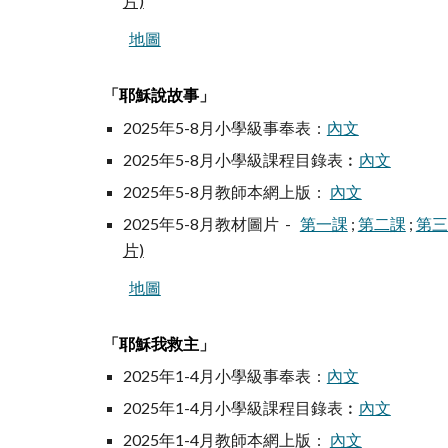
片)
地圖
「
」
耶穌說故事
2025年
5-8
月小學級事奉表 :
內文
2025年
5-8
月小學級課程目錄表︰
內文
2025年
5-8
月教師本網上版 :
內文
2025年
5-8
月教材圖片 -
第一課
;
第二課
;
第三
片)
地圖
「
耶穌我救主
」
202
5
年1-4月小學級事奉表 :
內文
2025年1-4月小學級課程目錄表︰
內文
2025年1-4月教師本網上版 :
內文