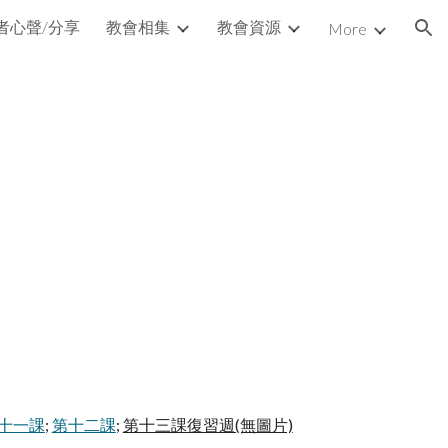
者心聲/分享
教會相集
教會資源
More
ion
十一課
;
第十二課
;
第十三課復習週(無圖片)