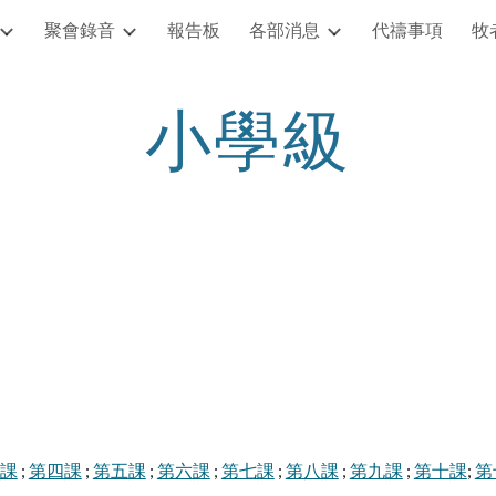
聚會錄音
報告板
各部消息
代禱事項
牧
ip to main content
Skip to navigat
小學級
課
;
第四課
;
第五課
;
第六課
;
第七課
;
第八課
;
第九課
;
第十課
;
第