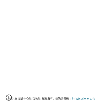
2013-2
6
基督中心堂(佐敦堂) 版權所有。查詢請電郵：
info@cccjor.org.hk