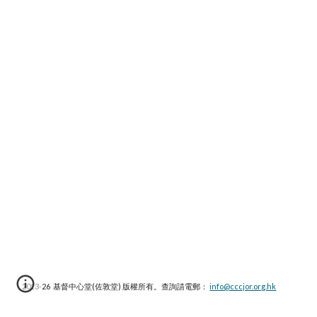
2013-2
6
基督中心堂(佐敦堂) 版權所有。查詢請電郵：
info@cccjor.org.hk