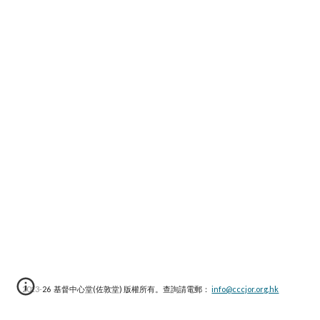
2013-2
6
基督中心堂(佐敦堂) 版權所有。查詢請電郵：
info@cccjor.org.hk