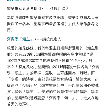
聖樂事奉者參考指引 <----請按此進入
為使肢體能對聖樂事奉有多點認識，聖樂部成員為大家
擬寫了一名為「聖樂事奉者參考指引」供大家作參考之
用。
齊齊學「頌主」
<----請按此進入
親愛的弟兄姊妹，我們每週主日崇拜所選用的《頌主聖
歌》共有523首，請問您懂得哼唱的有多少首呢？是
100首？或是200首？也許我們不懂得的也不少，對
不？！有見及此，聖樂部由2011年開設一個名為「齊齊
學「頌主」」的專欄，選取一些可能因為「難唱」而
「少唱」的詩歌，由部員張涓姊妹錄唱，帶領大家一起
從這些「少唱」的《頌主聖歌》中，一起學習用心靈誠
實，謳歌「頌主」。美好的詩歌是值得我們傳誦、頌唱
的，聖樂部誠意邀請您「齊齊學「頌主」」，進入在地
若天的敬拜中。