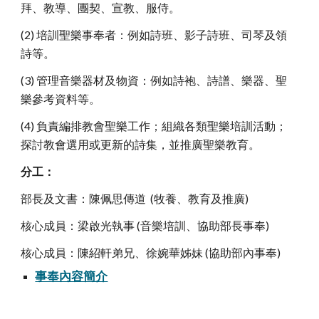
拜、教導、團契、宣教、服侍。
(2) 培訓聖樂事奉者：例如詩班、影子詩班、司琴及領
詩等。
(3) 管理音樂器材及物資：例如詩袍、詩譜、樂器、聖
樂參考資料等。
(4) 負責編排教會聖樂工作；組織各類聖樂培訓活動；
探討教會選用或更新的詩集，並推廣聖樂教育。
分工：
部長及文書：陳佩思傳道 (牧養、教育及推廣)
核心成員：梁啟光執事 (音樂培訓、協助部長事奉)
核心成員：陳紹軒弟兄、徐婉華姊妹 (協助部
內
事奉)
事奉內容簡介