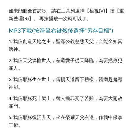
如未能聽全首詩歌，請在工具列選擇【檢視(V)】按【重
新整理(R)】。 再按播放一次就可以了。
MP3下載(按滑鼠右鍵然後選擇"另存目標")
1. 我信創造天地之主，聖潔公義慈悲天父，全能全知真
活神。
2. 我信天父憐恤世人，差遣愛子從天降臨，為要拯救犯
罪人。
3. 我信耶穌生在世上，傳揚天道留下榜樣，醫病趕鬼顯
神能。
4. 我信耶穌死十架上，替人擔罪受了苦難，為要大開赦
罪門。
5. 我信耶穌復活升天，坐在榮耀天父右邊，作我中保掌
王權。