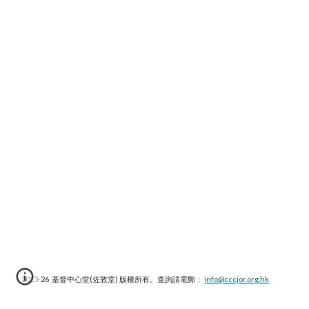
2013-2
6
基督中心堂(佐敦堂) 版權所有。查詢請電郵：
info@cccjor.org.hk